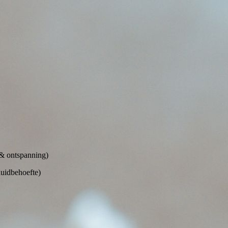
& ontspanning)
huidbehoefte)