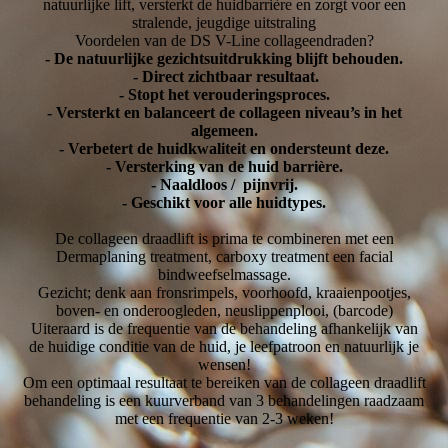
natuurlijke lift, versterkt de huidbarrière en zorgt voor een
stralende, jeugdige uitstraling
Voordelen van de DS V-Line collageendraden?
- De natuurlijke gezichtsuitdrukking blijft behouden.
- Direct zichtbaar resultaat.
- Stopt het verouderingsproces.
- Versterkt en balanceert de collageen niveau’s in het
algemeen.
- Verbetert de huidkwaliteit en ondersteunt deze.
- Versterking van de huid barrière.
- Naaldloos / pijnvrij.
- Geschikt voor alle huidtypes.
De collageen draadlift is prima te combineren met een
Dermaplaning treatment, carboxy treatment een facial
bindweefselmassage.
Gezicht; denk aan fronsrimpels, voorhoofd, kraaienpootjes,
boven- en onderoogleden, neuslippenplooi, (barcode)
Uiteraard is de frequentie van de behandeling afhankelijk van
de huidige conditie van de huid, je leefpatroon en natuurlijk je
wensen!
Om een ​​optimaal resultaat te bereiken van de collageen draadlift
behandeling is een kuurverband van 3 behandelingen raadzaam
met een frequentie van 2-3 weken!